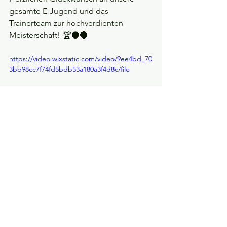
gesamte E-Jugend und das 
Trainerteam zur hochverdienten 
Meisterschaft! 🏆⚫🔴
https://video.wixstatic.com/video/9ee4bd_70
3bb98cc7f74fd5bdb53a180a3f4d8c/file
https://video.wixstatic.com/video/9ee4bd_e9
db33fdc57f487395c7dc54547b5888/file