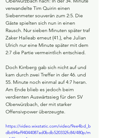
Oberwürzbach nach: In der 34. Minute 
verwandelte Tim Quirin einen 
Siebenmeter souverän zum 2:5. Die 
Gäste spielten sich nun in einen 
Rausch. Nur sieben Minuten später traf 
Zaker Haileab erneut (41.), ehe Julian 
Ulrich nur eine Minute später mit dem 
2:7 die Partie vermeintlich entschied.
Doch Kirrberg gab sich nicht auf und 
kam durch zwei Treffer in der 46. und 
55. Minute noch einmal auf 4:7 heran. 
Am Ende blieb es jedoch beim 
verdienten Auswärtssieg für den SV 
Oberwürzbach, der mit starker 
Offensivpower überzeugte.
https://video.wixstatic.com/video/9ee4bd_b
db694ef94044087ad0bdb520332fc84/480p/m